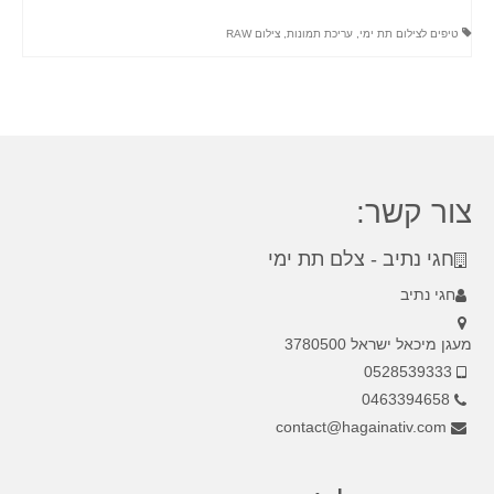
טיפים לצילום תת ימי
,
עריכת תמונות
,
צילום RAW
צור קשר:
חגי נתיב - צלם תת ימי
חגי נתיב
מעגן מיכאל ישראל 3780500
0528539333
0463394658
contact@hagainativ.com