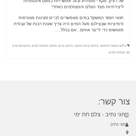
של רעיון, מקורי ומפתיע ובעל אפשרויות כמעט אינסופיות
LIGHTBOX
ליצירתיות מצד הצלם והמצולמים כאחד!
תנאי חוסר המשקל במים מאפשרים לביים סצינות מטורפות
CART
ודמיוניות שבצילום מעל המים היה צריך שעות רבות של עבודת
פוטושופ כדי לייצר אותם , אם בכלל….
PORTFOLIO
BLOG
צילום הזמנה לחתונה
,
צילום טרום חתונה
,
צילום טרום חתונה מתחת למים
,
צילום פורטרט
זוגי מתחת למים
צור קשר:
חגי נתיב - צלם תת ימי
חגי נתיב