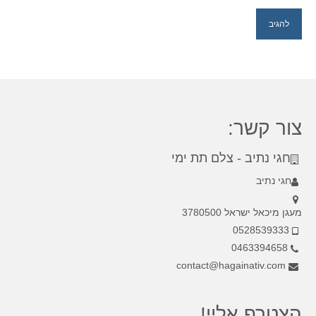
צור קשר:
חגי נתיב - צלם תת ימי
חגי נתיב
מעגן מיכאל ישראל 3780500
0528539333
0463394658
contact@hagainativ.com
הצטרף אליי!