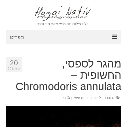
בלוג צילום תת מימי מאת חגי נתיב
תפריט
CONTACT
מהגר לספסי,
20
ABOUT
מאי 2011
החשופית –
VIDEO
Chromodoris annulata
ARCHIVE
פורסם ב:
ARCHIVE
כל הכתבות
,
תת מימי
|
31
SEARCH
CLIENT AREA