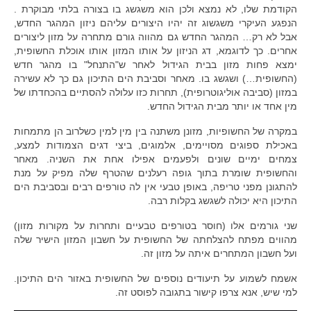
הקודמת שלו, לא נמצא ולכן הוא משגשג בו בצורה בלתי מבוקרת .
הנפגע העיקרי משגשוג זה יהיו היצורים עליהם ניזון המהגר החדש,
אבל לא רק… המהגר החדש גם מהווה גורם מתחרה על מזון ליצורים
אחרים. כך לדוגמא, דג הניזון על אותו המזון אותו אוכלת החשופית,
ימצא פחות מזון בבית הגידול לאחר ש"התנחל" בו מהגר חדש
(החשופית…) ושגשג בו. מאחר וסביבת הים התיכון גם כך לא עשירה
במזון (סביבה אוליגוטרופית), תחרות כזו עלולה להסתיים בהכחדתו של
מין אחד או יותר מבית הגידול החדש.
במקרה של החשופיות, מזונן משתנה בין מין למין כשלרוב הן מתמחות
באכילת ספוגים מסויימים, אלמוגים, ביצי דגים הצמודות למצע,
צמחים ימיים שונים ולפעמים אפילו אחת את השניה. מאחר
והחשופית שומרת בתוך גופה רעלנים שהטרף שלה מפיק על מנת
להתגונן מפני טריפה, באופן טבעי אין לה טורפים רבים ובסביבת הים
התיכון היא יכולה לשגשג בקלות רבה.
שני גורמים אלו (חוסר בטורפים טבעיים ותחרות על מקורות מזון)
מהווים מפתח להצלחתה של החשופית על חשבון המזון הישיר שלה
ועל חשבון המתחרים איתה על מזון זה.
אשמח לשמוע על תיעודים נוספים של החשופית באזור הים התיכון.
למי שיש, אנא צרפו קישור בתגובה לפוסט זה.