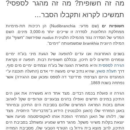
מה זה חשופית? מה זה מהגר לספסי?
תמשיכו לקרוא ותקבלו הסבר…
חשופיות ים
(שם מדעי: Nudibranchia) הן רכיכות תת-מימיות
ממחלקת החלזונות. לסדרה זו שייכים יותר מ-3,000 מינים. השם
המדעי של הסדרה נגזר מהמילה הלטינית
nudus
שפירושה "חשוף" ומן
המילה היוונית
brankhia
שמשמעותה "זימים".
בשנים האחרונות אנו עדים לתופעה של הגעת מיני בע"ח ימיים
וצמחים חדשים לים תיכון, ובכללם חשופיות רבות. תופעה זו נקראת
הגירה לספסית
והיא מתארת הגעה של בע"ח וצמחים ימיים מים סוף,
דרך
תעלת סואץ
, שהיא נתיב שייט מעשה ידי אדם (התעלה תוכננה ע"י
המהנדס והיזם הצרפתי פרדיננד דה לספס ומכאן שם ההגירה) אשר
נפתחה בשנת 1869.
הגירה זו פועלת בכמה רבדים. מצד אחד היא מעשירה את אגן הים
התיכון במינים חדשים ואפילו בדגים צבעוניים וטרופיים שקל לאהוב
אותם בזכות המראה המרשים שלהם בסביבת הים התיכון ובמיוחד
באגן המזרחי שלו (האגן הלבנטיני) הידוע ב"מדבריותו" היחסית. מצד
שני, דלותו של האגן המזרחי הופכת אותו לאקוסיסטמה פגיעה אשר
יוצאת בקלות משיווי משקל. מהגר חדש שמגיע ומשתלב בסביבת הים
התיכון, לרוב מוצא בית גידול בו הטורף הטבעי שלו, מסביבת המחיה