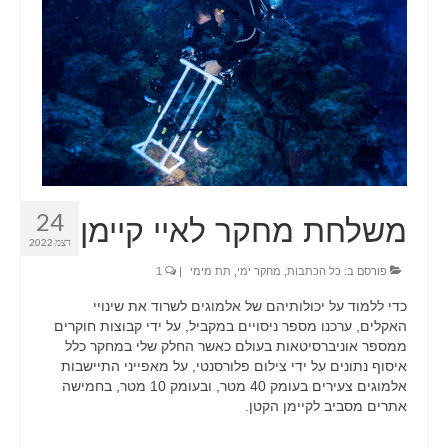
LIGHTBOX
CART
PORTFOLIO
BLOG
24
משלחת מחקר לאיי קיימן
דצמ 2022
פורסם ב:
כל הכתבות
,
מחקר ימי
,
תת מימי
|
1
כדי ללמוד על יכולותיהם של אלמוגים לשרוד את שינויי
האקלים, ערכנו מספר ניסויים במקביל, על ידי קבוצות חוקרים
ממספר אוניברסיטאות בעולם כאשר החלק שלי במחקר כלל
איסוף נתונים על ידי צילום פלורסנטי, על מאפייני התיישבות
אלמוגים צעירים בעומק 40 מטר, ובעומק 10 מטר, בחמישה
אתרים מסביב לקיימן הקטן.