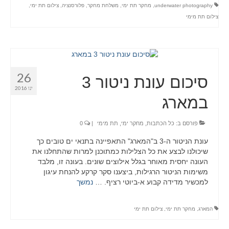
underwater photography
,
מחקר תת ימי
,
משלחת מחקר
,
פלורסנציה
,
צילום תת ימי
,
צילום תת מימי
26
סיכום עונת ניטור 3
ינו 2016
במארג
פורסם ב:
כל הכתבות
,
מחקר ימי
,
תת מימי
|
0
עונת הניטור ה-3 ב"המארג" התאפיינה בתנאי ים טובים כך
שיכולנו לבצע את כל הצלילות כמתוכנן למרות שהתחלנו את
העונה יחסית מאוחר בגלל אילוצים שונים. בעונה זו, מלבד
משימות הניטור הרגילות, ביצענו סקר קרקע להנחת עיגון
למכשיר מדידה קבוע א-ביוטי רציף. …
נמשך
המארג
,
מחקר תת ימי
,
צילום תת ימי